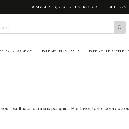
| QUALQUER PEÇA POR APENAS R$ 79,00 |
| FRETE GRÁTIS ACIM
ESPECIAL GRUNGE
ESPECIAL PINK FLOYD
ESPECIAL LED ZEPPELI
os resultados para sua pesquisa. Por favor, tente com outros 