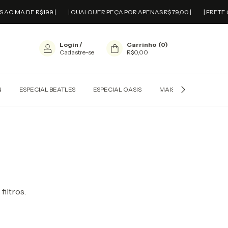
A DE R$199 |
| QUALQUER PEÇA POR APENAS R$ 79,00 |
| FRETE GRÁTIS
Login
/
Carrinho
(
0
)
Cadastre-se
R$0,00
N
ESPECIAL BEATLES
ESPECIAL OASIS
MAIS VENDIDAS
filtros.