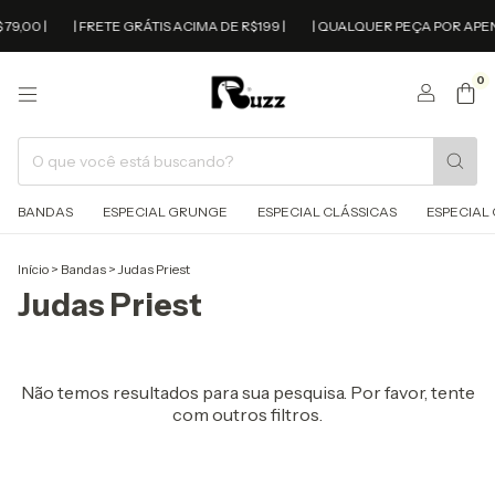
79,00 |
| FRETE GRÁTIS ACIMA DE R$199 |
| QUALQUER PEÇA POR APENA
0
BANDAS
ESPECIAL GRUNGE
ESPECIAL CLÁSSICAS
ESPECIAL 
Início
>
Bandas
>
Judas Priest
Judas Priest
Não temos resultados para sua pesquisa. Por favor, tente
com outros filtros.