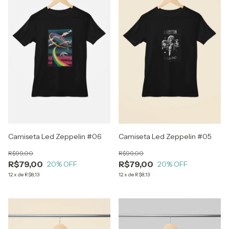
Camiseta Led Zeppelin #06
Camiseta Led Zeppelin #05
R$99,00
R$99,00
R$79,00
R$79,00
20
% OFF
20
% OFF
12
x
de
R$8,13
12
x
de
R$8,13