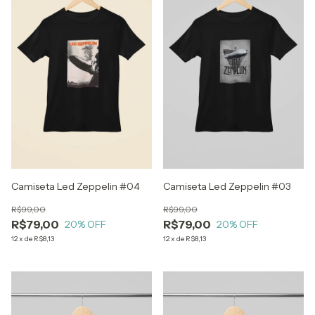
Camiseta Led Zeppelin #04
Camiseta Led Zeppelin #03
R$99,00
R$99,00
R$79,00
R$79,00
20
% OFF
20
% OFF
12
x
de
R$8,13
12
x
de
R$8,13