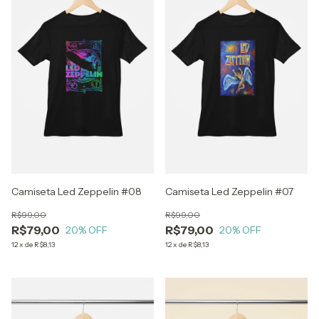
Camiseta Led Zeppelin #08
Camiseta Led Zeppelin #07
R$99,00
R$99,00
R$79,00
R$79,00
20
% OFF
20
% OFF
12
x
de
R$8,13
12
x
de
R$8,13