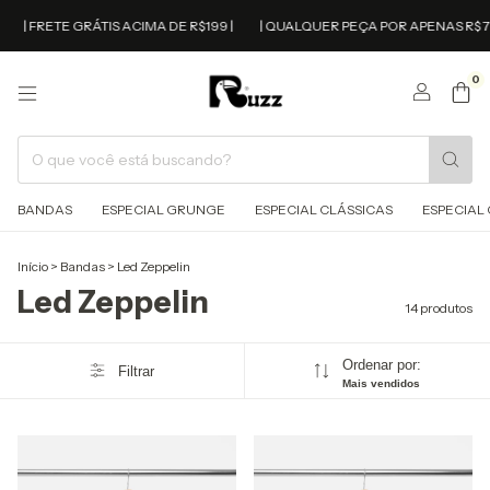
| FRETE GRÁTIS ACIMA DE R$199 |
| QUALQUER PEÇA POR APENAS R$ 79,0
0
BANDAS
ESPECIAL GRUNGE
ESPECIAL CLÁSSICAS
ESPECIAL 
Início
>
Bandas
>
Led Zeppelin
Led Zeppelin
14 produtos
Ordenar por:
Filtrar
Mais vendidos