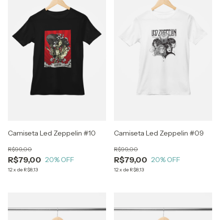
Camiseta Led Zeppelin #10
Camiseta Led Zeppelin #09
R$99,00
R$99,00
R$79,00
R$79,00
20
% OFF
20
% OFF
12
x
de
R$8,13
12
x
de
R$8,13