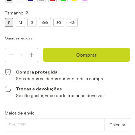
Tamanho:
P
P
M
G
GG
3G
4G
Guia de medidas
Compra protegida
Seus dados cuidados durante toda a compra.
Trocas e devoluções
Se não gostar, você pode trocar ou devolver.
Entregas para o CEP:
Alterar CEP
Meios de envio
Calcular