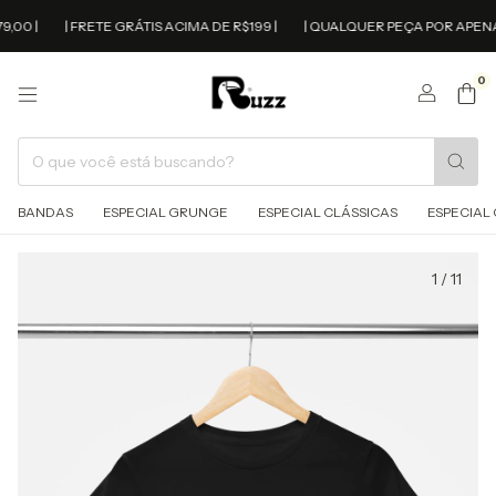
00 |
| FRETE GRÁTIS ACIMA DE R$199 |
| QUALQUER PEÇA POR APENAS R
0
BANDAS
ESPECIAL GRUNGE
ESPECIAL CLÁSSICAS
ESPECIAL 
1
/
11