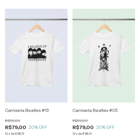
Camiseta Beatles #13
Camiseta Beatles #05
R$99,00
R$99,00
R$79,00
R$79,00
20
% OFF
20
% OFF
12
x
de
R$8,13
12
x
de
R$8,13