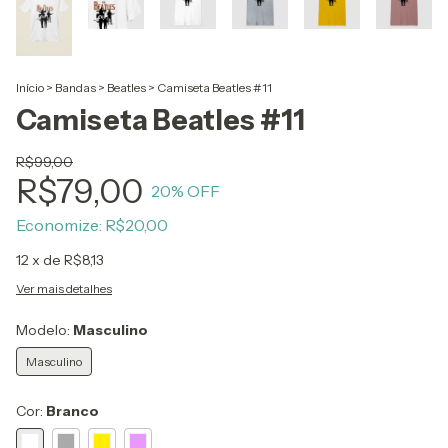
Início
>
Bandas
>
Beatles
>
Camiseta Beatles #11
Camiseta Beatles #11
R$99,00
R$79,00
20
% OFF
Economize:
R$20,00
12
x de
R$8,13
Ver mais detalhes
Modelo:
Masculino
Masculino
Cor:
Branco