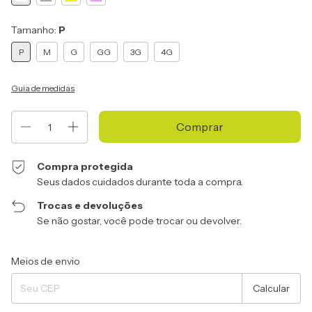
Tamanho:
P
P
M
G
GG
3G
4G
Guia de medidas
Compra protegida
Seus dados cuidados durante toda a compra.
Trocas e devoluções
Se não gostar, você pode trocar ou devolver.
Entregas para o CEP:
Alterar CEP
Meios de envio
Calcular